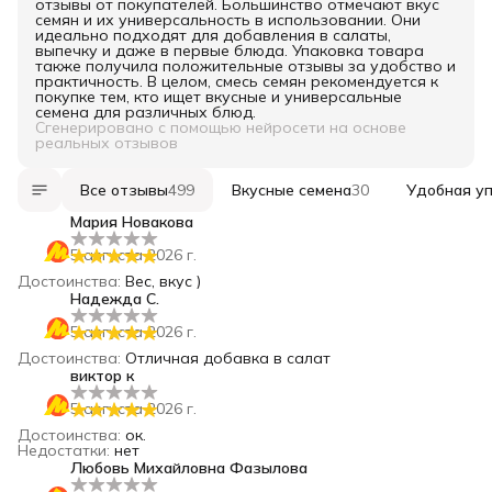
отзывы от покупателей. Большинство отмечают вкус
семян и их универсальность в использовании. Они
идеально подходят для добавления в салаты,
выпечку и даже в первые блюда. Упаковка товара
также получила положительные отзывы за удобство и
практичность. В целом, смесь семян рекомендуется к
покупке тем, кто ищет вкусные и универсальные
семена для различных блюд.
Сгенерировано с помощью нейросети на основе
реальных отзывов
Все отзывы
499
Вкусные семена
30
Удобная у
Мария Новакова
5 августа 2026 г.
Достоинства
:
Вес, вкус )
Надежда С.
5 августа 2026 г.
Достоинства
:
Отличная добавка в салат
виктор к
5 августа 2026 г.
Достоинства
:
ок.
Недостатки
:
нет
Любовь Михайловна Фазылова