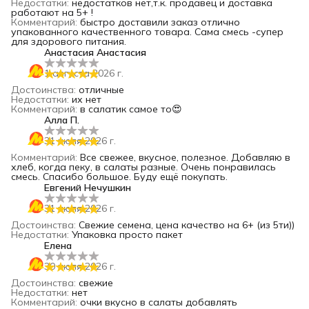
Недостатки
:
недостатков нет,т.к. продавец и доставка
работают на 5+ !
Комментарий
:
быстро доставили заказ отлично
упакованного качественного товара. Сама смесь -супер
для здорового питания.
Анастасия Анастасия
1 августа 2026 г.
Достоинства
:
отличные
Недостатки
:
их нет
Комментарий
:
в салатик самое то😍
Алла П.
31 июля 2026 г.
Комментарий
:
Все свежее, вкусное, полезное. Добавляю в
хлеб, когда пеку, в салаты разные. Очень понравилась
смесь. Спасибо большое. Буду ещё покупать.
Евгений Нечушкин
31 июля 2026 г.
Достоинства
:
Свежие семена, цена качество на 6+ (из 5ти))
Недостатки
:
Упаковка просто пакет
Елена
30 июля 2026 г.
Достоинства
:
свежие
Недостатки
:
нет
Комментарий
:
очки вкусно в салаты добавлять