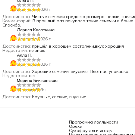
Ольга П.
2 августа 2026 г.
Достоинства
:
Чистые семечки среднего размера, целые, свежи
Комментарий
:
В прошлый раз покупала такие семечки в банке.
Спасибо.
Лариса Касаткина
1 августа 2026 г.
Достоинства
:
пришёл в хорошем состоянии,вкус хороший
Недостатки
:
не знаю
Алла П.
1 августа 2026 г.
Достоинства
:
Хорошие семечки, вкусные! Плотная упаковка.
Недостатки
:
нет
Марина Бычковская
31 июля 2026 г.
Достоинства
:
Крупные, свежие, вкусные
Программа лояльности
Орехи
Сухофрукты и ягоды
Миксы орехов с сухофруктами 