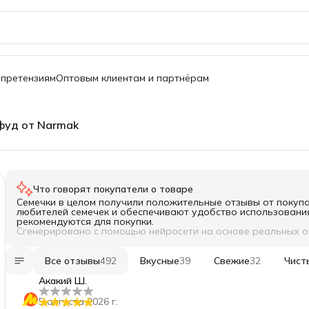
 претензиям
Оптовым клиентам и партнёрам
фуд от Narmak
Что говорят покупатели о товаре
Семечки в целом получили положительные отзывы от покупат
любителей семечек и обеспечивают удобство использования
рекомендуются для покупки.
Сгенерировано с помощью нейросети на основе реальных 
Все отзывы
492
Вкусные
39
Свежие
32
Чист
Акакий Ш.
5 августа 2026 г.