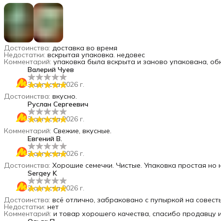
Достоинства
:
доставка во время
Недостатки
:
вскрытая упаковка. недовес
Комментарий
:
упаковка была вскрыта и заново упакована, обк
Валерий Чуев
3 августа 2026 г.
Достоинства
:
вкусно.
Руслан Сергеевич
3 августа 2026 г.
Комментарий
:
Свежие, вкусные.
Евгений В.
2 августа 2026 г.
Достоинства
:
Хорошие семечки. Чистые. Упаковка простая но 
Sergey K
2 августа 2026 г.
Достоинства
:
всё отлично, забраковано с пупыркой на совест
Недостатки
:
нет
Комментарий
:
и товар хорошего качества, спасибо продавцу 