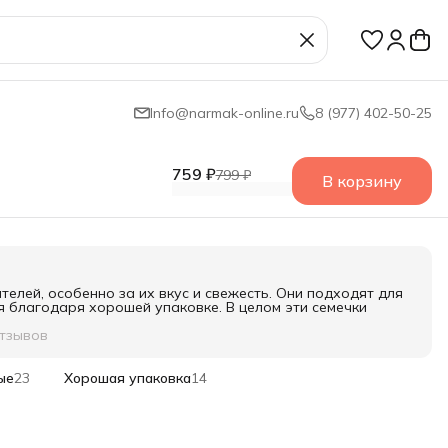
Info@narmak-online.ru
8 (977) 402-50-25
759 ₽
799 ₽
В корзину
елей, особенно за их вкус и свежесть. Они подходят для
 благодаря хорошей упаковке. В целом эти семечки
отзывов
ые
23
Хорошая упаковка
14