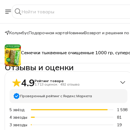
Колумбус
Подарочная карта
Новинки
Возврат и решения по
Семечки тыквенные очищенные 1000 гр, супер
Отзывы и оценки
4.9
Рейтинг товара
1 713
оценок
·
492
отзыва
Проверенный рейтинг с Яндекс Маркета
5
звёзд
1 598
4
звезды
81
3
звезды
19