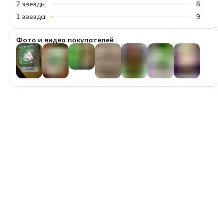
2
звезды
6
1
звезда
9
Фото и видео покупателей
+
84