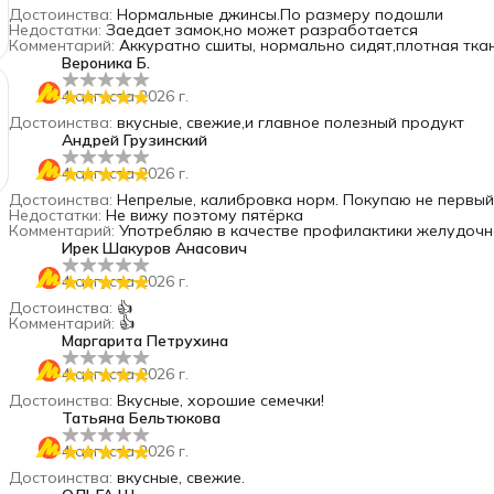
Достоинства
:
Нормальные джинсы.По размеру подошли
Недостатки
:
Заедает замок,но может разработается
Комментарий
:
Аккуратно сшиты, нормально сидят,плотная тка
Вероника Б.
4 августа 2026 г.
Достоинства
:
вкусные, свежие,и главное полезный продукт
Андрей Грузинский
4 августа 2026 г.
Достоинства
:
Не￼прелые, калибровка норм. Покупаю не первый
Недостатки
:
Не вижу поэтому пятёрка
Комментарий
:
Употребляю в качестве профилактики желудочн
Ирек Шакуров Анасович
4 августа 2026 г.
Достоинства
:
👍
Комментарий
:
👍
Маргарита Петрухина
4 августа 2026 г.
Достоинства
:
Вкусные, хорошие семечки!
Татьяна Бельтюкова
4 августа 2026 г.
Достоинства
:
вкусные, свежие.