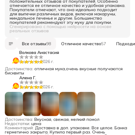
положительных отзывов от покупателей. Особенно
отмечается ее отличное качество и удобная упаковка.
Покупатели отмечают, что она идеально подходит
для выпечки различных видов, включая макаруны,
миндальное печенье и другие. Большинство
покупателей рекомендуют эту муку для покупки.
Сгенерировано с помощью нейросети на основе
реальных отзывов
Все отзывы
98
Отличное качество
57
Подходи
Волкова Анастасия
6 августа 2026 г.
Достоинства
:
отличная мука,очень вкусные получаются
бисквиты
Алена Г.
1 августа 2026 г.
Достоинства
:
Вкусная, свежая, мелкий помол
Недостатки
:
цена
Комментарий
:
Доставка в доп. упаковке. Все целое. Банка
герметично закрыта. Купила первый раз. Очень