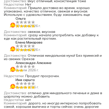
Достоинства
:
Вкус отличный, консистенция тоже
Недостатки
:
Нет
Комментарий
:
Пришла доставка во время, хорошо
упаковано, качество отличное, свежая и вкусная.
Использую с удовольствием, буду заказывать еще
Ольга
10 июля 2026 г.
Достоинства
:
свежая, вкусная
Комментарий
:
сразу начала употреблять как добавку к
еде как растительный протеин.
Елена Макарова
10 июля 2026 г.
Достоинства
:
Отличная миндальная мука! Без примесей и
из свежих Орехов
Александра Алюхина
6 июля 2026 г.
Недостатки
:
Продукт просрочен.
Имя скрыто
4 июля 2026 г.
Достоинства
:
отлично для миндального печенья и даже в
шарлотку можно добавить
Недостатки
:
нет
Комментарий
:
дорого, но иногда интересно попробовать
самой, хорошая выпечка и торты сейчас очень дорогие