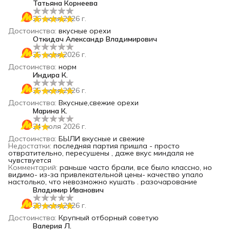
Татьяна Корнеева
26 июля 2026 г.
Достоинства
:
вкусные орехи
Откидач Александр Владимирович
25 июля 2026 г.
Достоинства
:
норм
Индира К.
25 июля 2026 г.
Достоинства
:
Вкусные,свежие орехи
Марина К.
24 июля 2026 г.
Достоинства
:
БЫЛИ вкусные и свежие
Недостатки
:
последняя партия пришла - просто
отвратительно, пересушены , даже вкус миндаля не
чувствуется
Комментарий
:
раньше часто брали, все было классно, но
видимо- из-за привлекательной цены- качество упало
настолько, что невозможно кушать . разочарование
Владимир Иванович
20 июля 2026 г.
Достоинства
:
Крупный отборный советую
Валерия Л.