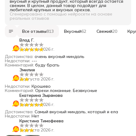
вкусный и крупный продукт, который всегда остается
свежим. В целом, данный товар подойдет для
любителей крупных и вкусных орехов.
Сгенерировано с помощью нейросети на основе
реальных отзывов
Все отзывы
813
Вкусный
62
Свежий
20
Кру
Влад Г.
5 августа 2026 г.
Достоинства
:
очень вкусный миндаль
Недостатки
:
---
Комментарий
:
буду брать
Эмилия
2 августа 2026 г.
Недостатки
:
Крошево
Комментарий
:
Орехи ломанные. Безвкусные
Екатерина Зырянова
1 августа 2026 г.
Достоинства
:
Самый вкусный миндаль, который я ела
Недостатки
:
Нет
Кристина Тимофеева
1 августа 2026 г.