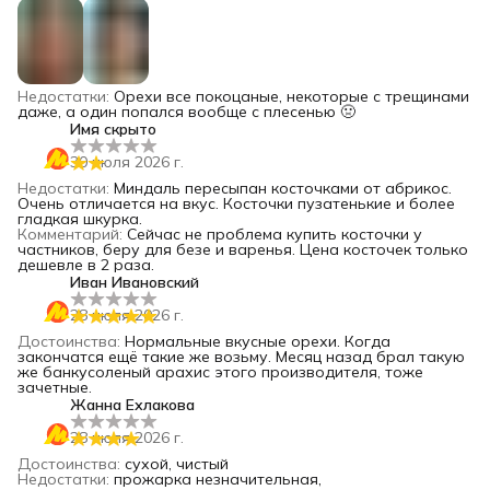
Недостатки
:
Орехи все покоцаные, некоторые с трещинами
даже, а один попался вообще с плесенью 🤢
Имя скрыто
30 июля 2026 г.
Недостатки
:
Миндаль пересыпан косточками от абрикос.
Очень отличается на вкус. Косточки пузатенькие и более
гладкая шкурка.
Комментарий
:
Сейчас не проблема купить косточки у
частников, беру для безе и варенья. Цена косточек только
дешевле в 2 раза.
Иван Ивановский
28 июля 2026 г.
Достоинства
:
Нормальные вкусные орехи. Когда
закончатся ещё такие же возьму. Месяц назад брал такую
же банкусоленый арахис этого производителя, тоже
зачетные.
Жанна Ехлакова
28 июля 2026 г.
Достоинства
:
сухой, чистый
Недостатки
:
прожарка незначительная,