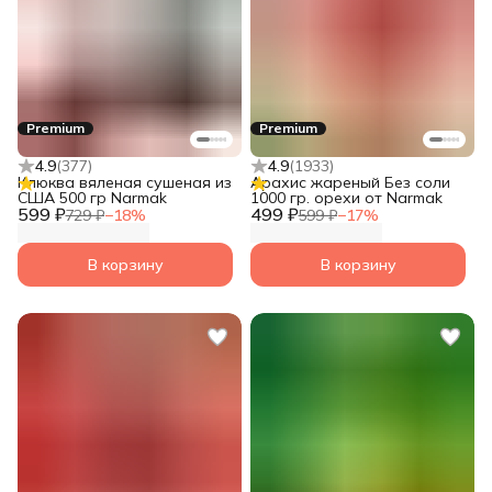
Premium
Premium
4.9
(
377
)
4.9
(
1933
)
Клюква вяленая сушеная из
Арахис жареный Без соли
США 500 гр Narmak
1000 гр. орехи от Narmak
599 ₽
499 ₽
729 ₽
−
18
%
599 ₽
−
17
%
В корзину
В корзину