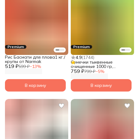
Premium
Premium
Рис Басмати для плова1 кг./
4.9
(
1744
)
крупы от Narmak
Семечки тыквенные
519 ₽
599 ₽
−
13
%
очищенные 1000 гр,
759 ₽
суперфуд от Narmak
799 ₽
−
5
%
В корзину
В корзину