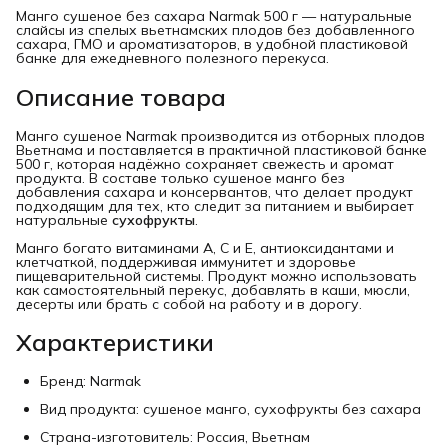
Манго сушеное без сахара Narmak 500 г — натуральные
слайсы из спелых вьетнамских плодов без добавленного
сахара, ГМО и ароматизаторов, в удобной пластиковой
банке для ежедневного полезного перекуса.
Описание товара
Манго сушеное Narmak производится из отборных плодов
Вьетнама и поставляется в практичной пластиковой банке
500 г, которая надёжно сохраняет свежесть и аромат
продукта. В составе только сушеное манго без
добавления сахара и консервантов, что делает продукт
подходящим для тех, кто следит за питанием и выбирает
натуральные
сухофрукты
.
Манго богато витаминами A, C и E, антиоксидантами и
клетчаткой, поддерживая иммунитет и здоровье
пищеварительной системы. Продукт можно использовать
как самостоятельный перекус, добавлять в каши, мюсли,
десерты или брать с собой на работу и в дорогу.
Характеристики
Бренд: Narmak
Вид продукта: сушеное манго, сухофрукты без сахара
Страна-изготовитель: Россия, Вьетнам