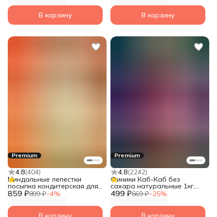
В корзину
В корзину
Premium
Premium
4.8
(
404
)
4.8
(
2242
)
Миндальные лепестки
Финики Каб-Каб без
посыпка кондитерская для
сахара натуральные 1кг,
859 ₽
выпечки 500 гр Narmak
499 ₽
сухофрукты без сахара
899 ₽
−
4
%
669 ₽
−
25
%
натуральные,
альтернатива Мазафати
В корзину
В корзину