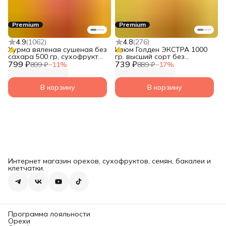
Premium
Premium
4.9
(
1062
)
4.8
(
276
)
Хурма вяленая сушеная без
Изюм Голден ЭКСТРА 1000
сахара 500 гр, сухофрукты
гр. высший сорт без
799 ₽
без сахара натуральные от
739 ₽
косточек, сухофрукты без
899 ₽
−
11
%
889 ₽
−
17
%
Narmak
сахара натуральные от
Narmak
В корзину
В корзину
Интернет магазин орехов, сухофруктов, семян, бакалеи и
клетчатки.
Программа лояльности
Орехи