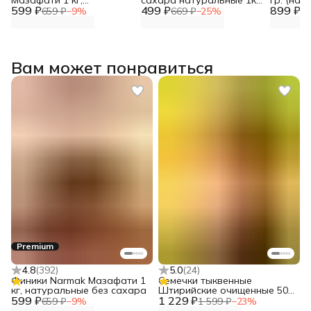
599 ₽
натуральные без сахара
499 ₽
сухофрукты без сахара
899 ₽
подароч
659 ₽
−
9
%
669 ₽
−
25
%
99
натуральные,
черносл
альтернатива Мазафати
Вам может понравиться
Premium
4.8
(
392
)
5.0
(
24
)
Финики Narmak Мазафати 1
Семечки тыквенные
кг, натуральные без сахара
Штирийские очищенные 500
599 ₽
1 229 ₽
гр, суперфуд от Narmak
659 ₽
−
9
%
1 599 ₽
−
23
%