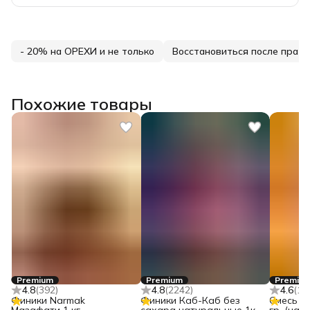
- 20% на ОРЕХИ и не только
Восстановиться после праз
Похожие товары
Premium
Premium
Premiu
4.8
(
392
)
4.8
(
2242
)
4.6
(
12
Финики Narmak
Финики Каб-Каб без
Смесь с
Мазафати 1 кг,
сахара натуральные 1кг,
гр. (на