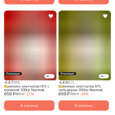
Premium
Premium
4.7
(
69
)
4.9
(
57
)
Комплекс клетчатки №2 с
Комплекс клетчатки №1
малиной 300гр Narmak
сельдерем 300гр Narmak
659 ₽
659 ₽
899 ₽
−
27
%
799 ₽
−
18
%
В корзину
В корзину