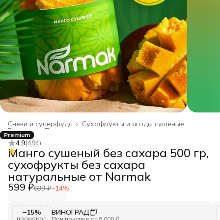
Снеки и суперфудс
›
Сухофрукты и ягоды сушеные
Главная
›
Продукты питания
›
Premium
4.9
(
494
)
Манго сушеный без сахара 500 гр,
сухофрукты без сахара
натуральные от Narmak
599 ₽
699 ₽
−
14
%
−15%
ВИНОГРАД
промокод
При покупке от 8 000 ₽