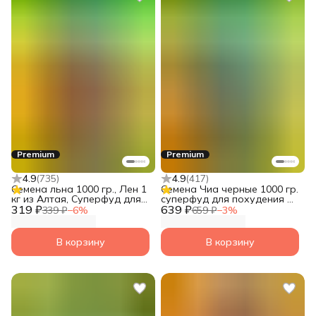
Premium
Premium
4.9
(
735
)
4.9
(
417
)
Семена льна 1000 гр., Лен 1
Семена Чиа черные 1000 гр.
кг из Алтая, Суперфуд для
суперфуд для похудения от
319 ₽
похудения от Narmak.
639 ₽
Narmak
339 ₽
−
6
%
659 ₽
−
3
%
В корзину
В корзину