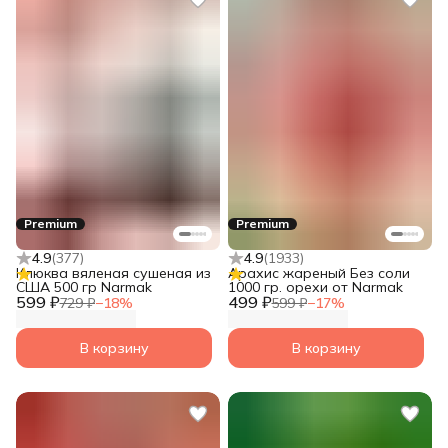
Premium
Premium
4.9
(
377
)
4.9
(
1933
)
Клюква вяленая сушеная из
Арахис жареный Без соли
США 500 гр Narmak
1000 гр. орехи от Narmak
599 ₽
499 ₽
729 ₽
−
18
%
599 ₽
−
17
%
В корзину
В корзину