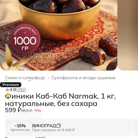
Снеки и суперфудс
›
Сухофрукты и ягоды сушеные
Главная
›
Продукты питания
›
Premium
4.8
(
392
)
Финики Каб-Каб Narmak, 1 кг,
натуральные, без сахара
599 ₽
659 ₽
−
9
%
−15%
ВИНОГРАД
промокод
При покупке от 8 000 ₽