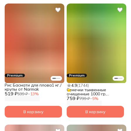
Premium
Premium
Рис Басмати для плова1 кг./
4.9
(
1744
)
крупы от Narmak
Семечки тыквенные
519 ₽
599 ₽
−
13
%
очищенные 1000 гр,
759 ₽
суперфуд от Narmak
799 ₽
−
5
%
В корзину
В корзину