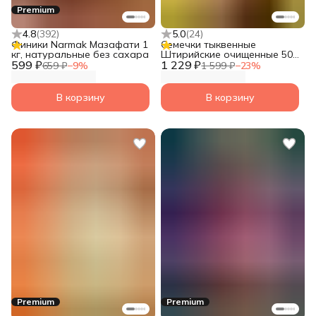
Premium
4.8
(
392
)
5.0
(
24
)
Финики Narmak Мазафати 1
Семечки тыквенные
кг, натуральные без сахара
Штирийские очищенные 500
599 ₽
1 229 ₽
гр, суперфуд от Narmak
659 ₽
−
9
%
1 599 ₽
−
23
%
В корзину
В корзину
Premium
Premium