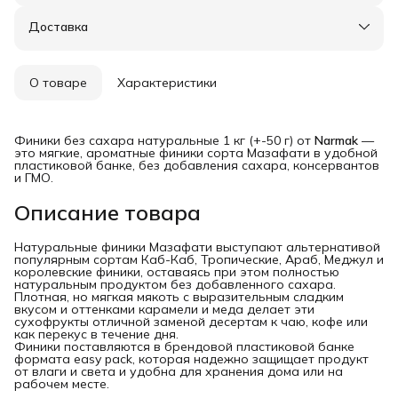
Доставка
О товаре
Характеристики
Финики без сахара натуральные 1 кг (+-50 г) от
Narmak
—
это мягкие, ароматные финики сорта Мазафати в удобной
пластиковой банке, без добавления сахара, консервантов
и ГМО.
Описание товара
Натуральные финики Мазафати выступают альтернативой
популярным сортам Каб-Каб, Тропические, Араб, Меджул и
королевские финики, оставаясь при этом полностью
натуральным продуктом без добавленного сахара.
Плотная, но мягкая мякоть с выразительным сладким
вкусом и оттенками карамели и меда делает эти
сухофрукты отличной заменой десертам к чаю, кофе или
как перекус в течение дня.
Финики поставляются в брендовой пластиковой банке
формата easy pack, которая надежно защищает продукт
от влаги и света и удобна для хранения дома или на
рабочем месте.