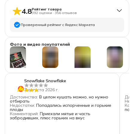
4.8
Рейтинг товара
392
оценки
·
356
отзывов
Проверенный рейтинг с Яндекс Маркета
5
звёзд
350
Фото и видео покупателей
4
звезды
27
3
звезды
6
2
звезды
2
1
звезда
7
+
574
Snowflake Snowflake
7 августа 2026 г.
Достоинства
:
В целом кушать можно, но нужно
Дос
отбирать
Нед
Недостатки
:
Попадались испорченные и горькие
Ком
плоды
пон
Комментарий
:
Приехали мятые и часть
забродивших, плюс горьких на вкус