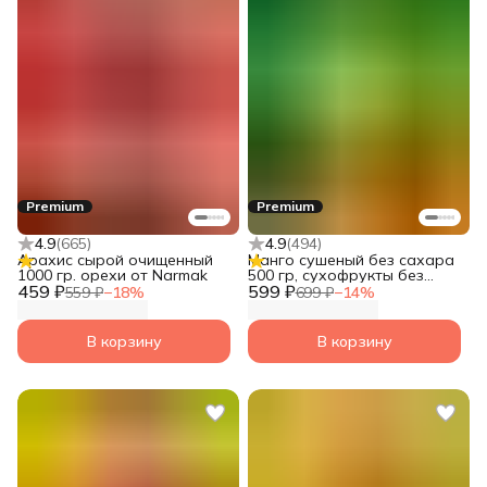
Premium
Premium
4.9
(
665
)
4.9
(
494
)
Арахис сырой очищенный
Манго сушеный без сахара
1000 гр. орехи от Narmak
500 гр, сухофрукты без
459 ₽
599 ₽
сахара натуральные от
559 ₽
−
18
%
699 ₽
−
14
%
Narmak
В корзину
В корзину