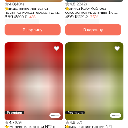
4.8
(
404
)
4.8
(
2242
)
Миндальные лепестки
Финики Каб-Каб без
посыпка кондитерская для
сахара натуральные 1кг,
859 ₽
выпечки 500 гр Narmak
499 ₽
сухофрукты без сахара
899 ₽
−
4
%
669 ₽
−
25
%
натуральные,
альтернатива Мазафати
В корзину
В корзину
Premium
Premium
4.7
(
69
)
4.9
(
57
)
Комплекс клетчатки №2 с
Комплекс клетчатки №1