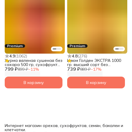
Premium
Premium
4.9
(
1062
)
4.8
(
276
)
Хурма вяленая сушеная без
Изюм Голден ЭКСТРА 1000
сахара 500 гр, сухофрукты
гр. высший сорт без
799 ₽
без сахара натуральные от
739 ₽
косточек, сухофрукты без
899 ₽
−
11
%
889 ₽
−
17
%
Narmak
сахара натуральные от
Narmak
В корзину
В корзину
Интернет магазин орехов, сухофруктов, семян, бакалеи и
клетчатки.