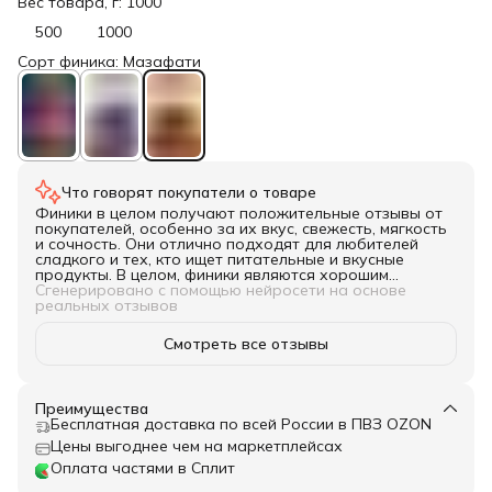
Вес товара, г: 1000
500
1000
Сорт финика: Мазафати
Что говорят покупатели о товаре
Финики в целом получают положительные отзывы от
покупателей, особенно за их вкус, свежесть, мягкость
и сочность. Они отлично подходят для любителей
сладкого и тех, кто ищет питательные и вкусные
продукты. В целом, финики являются хорошим
выбором для употребления в чистом виде,
Сгенерировано с помощью нейросети на основе
использования в кулинарии или в качестве подарка
реальных отзывов
для близких.
Смотреть все отзывы
Преимущества
Бесплатная доставка по всей России в ПВЗ OZON
Цены выгоднее чем на маркетплейсах
Оплата частями в Сплит