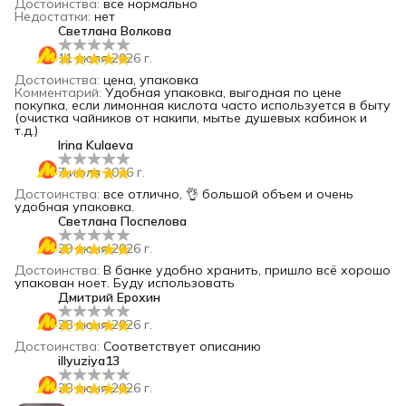
Достоинства
:
все нормально
Недостатки
:
нет
Светлана Волкова
11 июля 2026 г.
Достоинства
:
цена, упаковка
Комментарий
:
Удобная упаковка, выгодная по цене
покупка, если лимонная кислота часто используется в быту
(очистка чайников от накипи, мытье душевых кабинок и
т.д.)
Irina Kulaeva
7 июля 2026 г.
Достоинства
:
все отлично, 👌 большой объем и очень
удобная упаковка.
Светлана Поспелова
29 июня 2026 г.
Достоинства
:
В банке удобно хранить, пришло всё хорошо
упакован ноет. Буду использовать
Дмитрий Ерохин
28 июня 2026 г.
Достоинства
:
Соответствует описанию
illyuziya13
28 июня 2026 г.