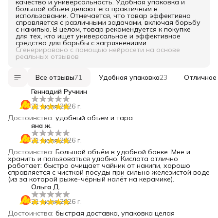
качество и универсальность. Удобная упаковка и
большой объем делают его практичным в
использовании. Отмечается, что товар эффективно
справляется с различными задачами, включая борьбу
с накипью. В целом, товар рекомендуется к покупке
для тех, кто ищет универсальное и эффективное
средство для борьбы с загрязнениями.
Сгенерировано с помощью нейросети на основе
реальных отзывов
Все отзывы
71
Удобная упаковка
23
Отличное
Геннадий Ручкин
21 июля 2026 г.
Достоинства
:
удобный объем и тара
яна ж.
21 июля 2026 г.
Достоинства
:
Большой объём в удобной банке. Мне и
хранить и пользоваться удобно. Кислота отлично
работает: быстро очищает чайник от накипи, хорошо
справляется с чисткой посуды при сильно железистой воде
(из за которой рыже-чёрный налёт на керамике).
Ольга Д.
21 июля 2026 г.
Достоинства
:
быстрая доставка, упаковка целая