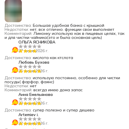
Достоинства
:
Большая удобная банка с крышкой
Недостатки
:
нет, все отлично. функции свои выполняет
Комментарий
:
Лимонку использую как в пищевых целях, так
и для чистки чайника(это и была основная цель)
ОЛЬГА ЯСНИКОВА
27 июня 2026 г.
Достоинства
:
кислота как ктслота
Любовь Бухова
25 июня 2026 г.
Достоинства
:
использую постоянно, особенно для чистки
посуды( фарфор, фаянс)
Недостатки
:
нет
Комментарий
:
всегда имею дома запас
Анна Емельянова
23 июня 2026 г.
Достоинства
:
супер полезно и супер дешево
Artemiev i.
22 июня 2026 г.