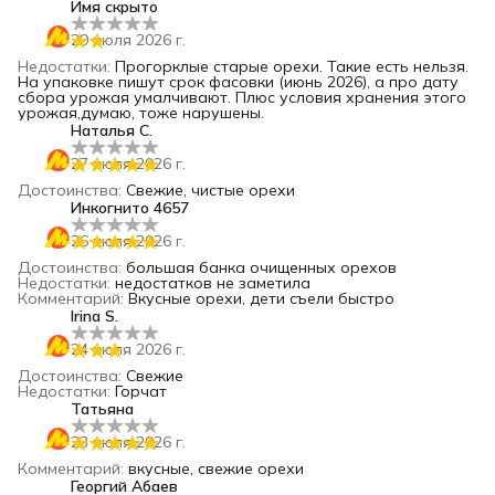
Имя скрыто
29 июля 2026 г.
Недостатки
:
Прогорклые старые орехи. Такие есть нельзя.
На упаковке пишут срок фасовки (июнь 2026), а про дату
сбора урожая умалчивают. Плюс условия хранения этого
урожая,думаю, тоже нарушены.
Наталья С.
27 июля 2026 г.
Достоинства
:
Свежие, чистые орехи
Инкогнито 4657
26 июля 2026 г.
Достоинства
:
большая банка очищенных орехов
Недостатки
:
недостатков не заметила
Комментарий
:
Вкусные орехи, дети съели быстро
Irina S.
24 июля 2026 г.
Достоинства
:
Свежие
Недостатки
:
Горчат
Татьяна
23 июля 2026 г.
Комментарий
:
вкусные, свежие орехи
Георгий Абаев