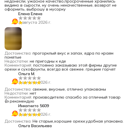
недонесли, ужасное качество,просроченные хранились
видимо в сырости, ну очень некачественные, возврат не
оформить, выброшу в мусорку
Eлена Eлена
3 августа 2026 г.
Достоинства
:
прогорклый вкус и запах, ядра по краям
помятые
Недостатки
:
не пригодны к еде
Комментарий
:
постоянно заказываю этой фирмы другие
орехи и сухофрукты, всегда всё свежее. грецкие горчят
Ольга М.
3 августа 2026 г.
Достоинства
:
свежие, вкусные, отлично упакованы
Недостатки
:
нет
Комментарий
:
производителю спасибо за отличный товар
👍 рекомендую
Инкогнито 5609
3 августа 2026 г.
Достоинства
:
Не старые,хорошие орехи,удобная упаковка.
Ольга Васильева