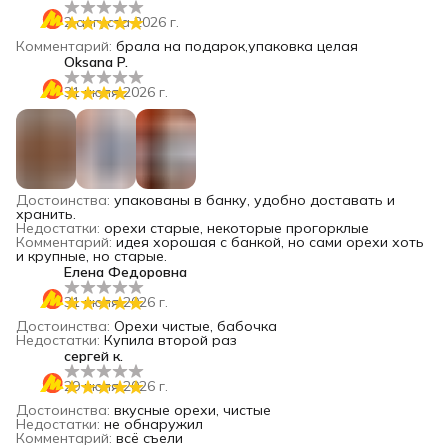
2 августа 2026 г.
Комментарий
:
брала на подарок,упаковка целая
Oksana P.
31 июля 2026 г.
Достоинства
:
упакованы в банку, удобно доставать и
хранить.
Недостатки
:
орехи старые, некоторые прогорклые
Комментарий
:
идея хорошая с банкой, но сами орехи хоть
и крупные, но старые.
Елена Федоровна
31 июля 2026 г.
Достоинства
:
Орехи чистые, бабочка
Недостатки
:
Купила второй раз
сергей к.
29 июля 2026 г.
Достоинства
:
вкусные орехи, чистые
Недостатки
:
не обнаружил
Комментарий
:
всё съели