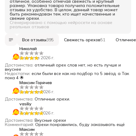
отличное, особенно отмечая свежесть и крупный
размер. Упаковка товара получила положительные
отзывы за удобство. В целом, данный товар может
быть рекомендован тем, кто ищет качественные и
свежие орехи.
Сгенерировано с помощью нейросети на основе
реальных отзывов
Все отзывы
395
Свежесть орехов
51
Отличное
Николай
8 августа 2026 г.
Достоинства
:
отличный орех слов нет, но есть лучше и
вкуснее
Недостатки
:
если были все как на подбор то 5 звёзд. а Так
пока 4 🌟
Максим Горячев
8 августа 2026 г.
Достоинства
:
Отличные орехи.
vasiliy
7 августа 2026 г.
Достоинства
:
Вкусные орехи
Комментарий
:
Орехи понравились, буду заказывать ещё
Максим