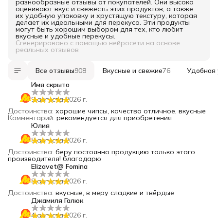
разнообразные отзывы от покупателей. Они высоко
оценивают вкус и свежесть этих продуктов, а также
их удобную упаковку и хрустящую текстуру, которая
делает их идеальными для перекуса. Эти продукты
могут быть хорошим выбором для тех, кто любит
вкусные и удобные перекусы.
Сгенерировано с помощью нейросети на основе
реальных отзывов
Все отзывы
908
Вкусные и свежие
76
Удобная 
Имя скрыто
9 августа 2026 г.
Достоинства
:
хорошие чипсы, качество отличное, вкусные
Комментарий
:
рекомендуется для приобретения
Юлия
8 августа 2026 г.
Достоинства
:
беру постоянно продукцию только этого
производителя! благодарю
Elizavet@ Fomina
8 августа 2026 г.
Достоинства
:
вкусные, в меру сладкие и твёрдые
Джамиля Галюк
4 августа 2026 г.