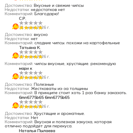
Достоинства
:
Вкусные и свежие чипсы
Недостатки
:
недостатков нет
Комментарий
:
Благодарю!
С.Р.
31 июля 2026 г.
Достоинства
:
вкусно
Недостатки
:
нет
Комментарий
:
сладкие чипсы. похожи на картофельные
Татьяна К.
20 июля 2026 г.
Комментарий
:
чипсы вкусные, хрустящие. рекомендую
мари к
20 июля 2026 г.
Достоинства
:
Полезные
Недостатки
:
Жестковаты из-за толщины
Комментарий
:
В принципе стоит хоть 1 раз банку заказать.
6mn6775b65 6mn6775b65
20 июля 2026 г.
Достоинства
:
Хрустящие и ароматные.
Недостатки
:
Нет
Комментарий
:
Вкусная и полезная закуска, которая
отлично подойдет для перекуса.
Наталья Пылаева