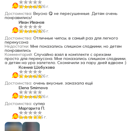
19 июля 2026 г.
Достоинства
:
Вкусно 😋 не пересушенные. Детям очень
понравились!
Иван Иванов
19 июля 2026 г.
Достоинства
:
Отличные чипсы, в самый раз для легкого
перекусона
Недостатки
:
Мне показались слишком сладкими, но детям
понравились
Комментарий
:
Случайно взял в комплекте с орехами
просто для перекусона. Мне показались слишком сладкими,
а детям на ура залетело. Схомячили за пару дней вдвоем :)
Ксения Шобухова
12 июля 2026 г.
Достоинства
:
очень вкусные. заказала ещё
Elena Smirnova
10 июля 2026 г.
Достоинства
:
супер
Маргарита П.
8 июля 2026 г.