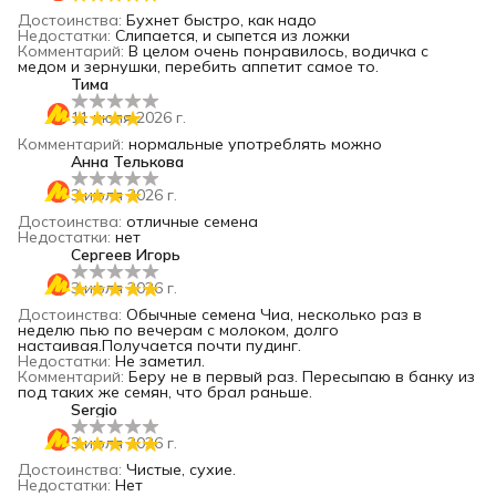
Достоинства
:
Бухнет быстро, как надо
Недостатки
:
Слипается, и сыпется из ложки
Комментарий
:
В целом очень понравилось, водичка с
медом и зернушки, перебить аппетит самое то.
Тима
11 июля 2026 г.
Комментарий
:
нормальные употреблять можно
Анна Телькова
3 июля 2026 г.
Достоинства
:
отличные семена
Недостатки
:
нет
Сергеев Игорь
3 июля 2026 г.
Достоинства
:
Обычные семена Чиа, несколько раз в
неделю пью по вечерам с молоком, долго
настаивая.Получается почти пудинг.
Недостатки
:
Не заметил.
Комментарий
:
Беру не в первый раз. Пересыпаю в банку из
под таких же семян, что брал раньше.
Sergio
3 июля 2026 г.
Достоинства
:
Чистые, сухие.
Недостатки
:
Нет