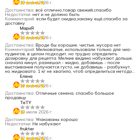
19 июля 2026 г.
Достоинства
:
всё отлично,товар свежий,спасибо
Недостатки
:
нет и не должно быть
Комментарий
:
если будет скидка,закажу ещё,спасибо за
доставку
МариЯ
16 июля 2026 г.
Достоинства
:
Вроде бы хорошие, чистые, мусора нет
Комментарий
:
Мелковатые, использовали только для чиа-
пудингов, в целом подходит, но трудно определить
дозировку для рецепта. Мелкие видимо набухают дольше,
сначала кинул, размешал - жидко, добавишь - после
выстаивания получается густо, не добавишь - разбухнут,
но жидковато. 1 кг не хватило, чтоб определиться методом
проб и ошибок😃
Елена
14 июля 2026 г.
Достоинства
:
Отличные семена, спасибо большое
продавцу
TaTY
13 июля 2026 г.
Достоинства
:
Упакованы хорошо
Недостатки
:
Не набухают
frukter
12 июля 2026 г.