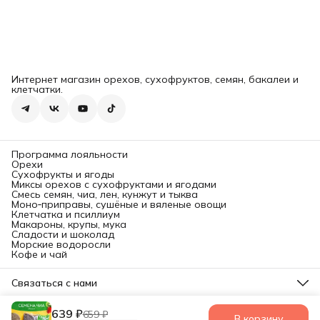
Интернет магазин орехов, сухофруктов, семян, бакалеи и
клетчатки.
Программа лояльности
Орехи
Сухофрукты и ягоды
Миксы орехов с сухофруктами и ягодами
Смесь семян, чиа, лен, кунжут и тыква
Моно‑приправы, сушёные и вяленые овощи
Клетчатка и псиллиум
Макароны, крупы, мука
Сладости и шоколад
Морские водоросли
Кофе и чай
Связаться с нами
Юридический адрес:
142601 г. Орехово-Зуево, Московская обл., ул. Московская
639 ₽
659 ₽
В корзину
ООО «Позитив»
Доставка и оплата
Правила возврата
Реквизи