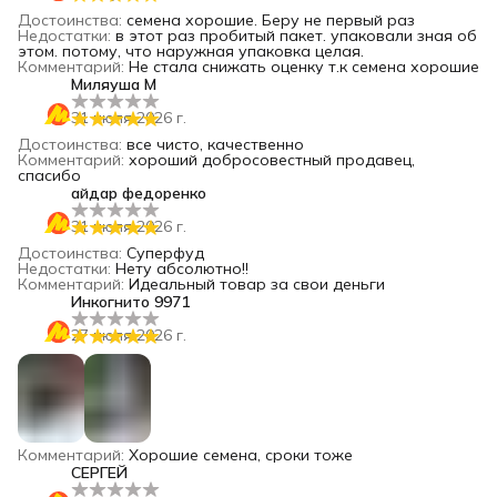
Достоинства
:
семена хорошие. Беру не первый раз
Недостатки
:
в этот раз пробитый пакет. упаковали зная об
этом. потому, что наружная упаковка целая.
Комментарий
:
Не стала снижать оценку т.к семена хорошие
Миляуша М
31 июля 2026 г.
Достоинства
:
все чисто, качественно
Комментарий
:
хороший добросовестный продавец,
спасибо
айдар федоренко
31 июля 2026 г.
Достоинства
:
Суперфуд
Недостатки
:
Нету абсолютно!!
Комментарий
:
Идеальный товар за свои деньги
Инкогнито 9971
27 июля 2026 г.
Комментарий
:
Хорошие семена, сроки тоже
СЕРГЕЙ