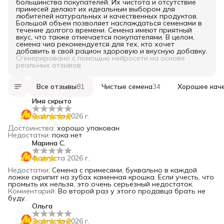
большинства покупателей. Их чистота и отсутствие
примесей делают их идеальным выбором для
любителей натуральных и качественных продуктов.
Большой объем позволяет наслаждаться семенами в
течение долгого времени. Семена имеют приятный
вкус, что также отмечается покупателями. В целом,
семена чиа рекомендуется для тех, кто хочет
добавить в свой рацион здоровую и вкусную добавку.
Сгенерировано с помощью нейросети на основе
реальных отзывов
Все отзывы
81
Чистые семена
34
Хорошее кач
Имя скрыто
6 августа 2026 г.
Достоинства
:
хорошо упакован
Недостатки
:
пока нет
Марина С.
4 августа 2026 г.
Недостатки
:
Семена с примесями, буквально в каждой
ложке скрипит на зубах каменная крошка. Если учесть, что
промыть их нельзя, это очень серьезный недостаток.
Комментарий
:
Во второй раз у этого продавца брать не
буду.
Ольга
3 августа 2026 г.