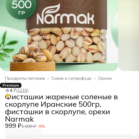
Продукты питания
›
Снеки и суперфудс
›
Орехи
Главная
›
Premium
4.7
(
1215
)
Фисташки жареные соленые в
скорлупе Иранские 500гр,
фисташки в скорлупе, орехи
Narmak
999 ₽
1 099 ₽
−
9
%