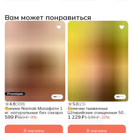
кешью, грецкий, изюм,
оторват
клюква, шоколад)
Вам может понравиться
Premium
4.8
(
388
)
5.0
(
23
)
Финики Narmak Мазафати 1
Семечки тыквенные
кг, натуральные без сахара
Штирийские очищенные 500
599 ₽
1 229 ₽
гр, суперфуд от Narmak
659 ₽
−
9
%
1 599 ₽
−
23
%
В корзину
В корзину