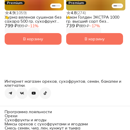
Premium
Premium
4.9
(
1059
)
4.8
(
274
)
Хурма вяленая сушеная без
Изюм Голден ЭКСТРА 1000
сахара 500 гр, сухофрукты
гр. высший сорт без
799 ₽
без сахара натуральные от
739 ₽
косточек, сухофрукты без
899 ₽
−
11
%
889 ₽
−
17
%
Narmak
сахара натуральные от
Narmak
В корзину
В корзину
Интернет магазин орехов, сухофруктов, семян, бакалеи и
клетчатки.
Программа лояльности
Орехи
Сухофрукты и ягоды
Миксы орехов с сухофруктами и ягодами
Смесь семян, чиа, лен, кунжут и тыква