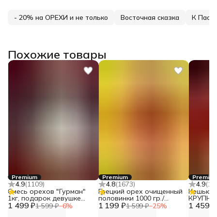
- 20% на ОРЕХИ и не только
Восточная сказка
К Пасх
Похожие товары
Premium
Premium
Premiu
4.9
(
1109
)
4.8
(
1673
)
4.9
(
18
Смесь орехов "Гурман"
Грецкий орех очищенный
Кешью 
1кг, подарок девушке
половинки 1000 гр./
КРУПНЫ
1 499 ₽
Narmak (набор орехов
1 199 ₽
орехи от Narmak
1 459 ₽
г от Nar
1 599 ₽
−
6
%
1 599 ₽
−
25
%
подарочный: миндаль,
которых