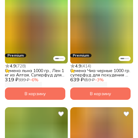
Premium
Premium
4.9
(
728
)
4.9
(
414
)
Семена льна 1000 гр., Лен 1
Семена Чиа черные 1000 гр.
кг из Алтая, Суперфуд для
суперфуд для похудения от
319 ₽
похудения от Narmak.
639 ₽
Narmak
339 ₽
−
6
%
659 ₽
−
3
%
В корзину
В корзину