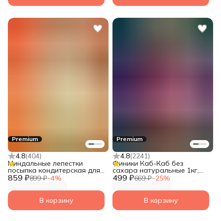
Premium
Premium
4.8
(
404
)
4.8
(
2241
)
Миндальные лепестки
Финики Каб-Каб без
посыпка кондитерская для
сахара натуральные 1кг,
859 ₽
выпечки 500 гр Narmak
499 ₽
сухофрукты без сахара
899 ₽
−
4
%
669 ₽
−
25
%
натуральные,
альтернатива Мазафати
В корзину
В корзину