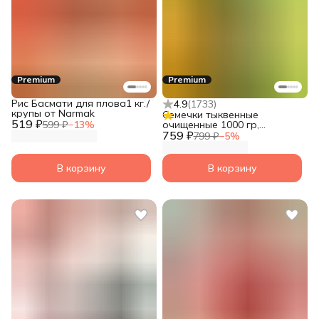
Premium
Premium
Рис Басмати для плова1 кг./
4.9
(
1733
)
крупы от Narmak
Семечки тыквенные
519 ₽
599 ₽
−
13
%
очищенные 1000 гр,
759 ₽
суперфуд от Narmak
799 ₽
−
5
%
В корзину
В корзину