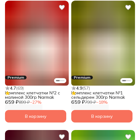
Premium
Premium
4.7
(
69
)
4.9
(
57
)
Комплекс клетчатки №2 с
Комплекс клетчатки №1
малиной 300гр Narmak
сельдерем 300гр Narmak
659 ₽
659 ₽
899 ₽
−
27
%
799 ₽
−
18
%
В корзину
В корзину