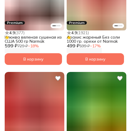
Premium
Premium
4.9
(
377
)
4.9
(
1921
)
Клюква вяленая сушеная из
Арахис жареный Без соли
США 500 гр Narmak
1000 гр. орехи от Narmak
599 ₽
499 ₽
729 ₽
−
18
%
599 ₽
−
17
%
В корзину
В корзину