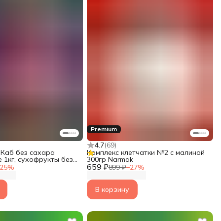
Premium
4.7
(
69
)
Каб без сахара
Комплекс клетчатки №2 с малиной
 1кг, сухофрукты без
300гр Narmak
ральные,
659 ₽
25
%
899 ₽
−
27
%
ва Мазафати
В корзину