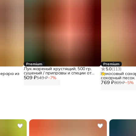
Premium
Premium
Лук жареный хрустящий, 500 гр.
5.0
(
113
)
сушеный / приправы и специи от
ерара из
Кокосовый саха
509 ₽
Narmak
549 ₽
−
7
%
сахарный песок
769 ₽
809 ₽
−
5
%