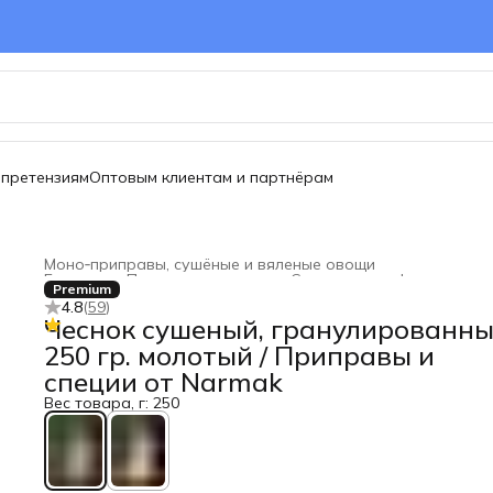
 претензиям
Оптовым клиентам и партнёрам
Моно‑приправы, сушёные и вяленые овощи
Главная
›
Продукты питания
›
Снеки и суперфудс
›
Premium
4.8
(
59
)
Чеснок сушеный, гранулированн
250 гр. молотый / Приправы и
специи от Narmak
Вес товара, г: 250