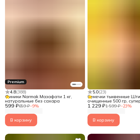
Premium
4.8
(
388
)
5.0
(
23
)
Финики Narmak Мазафати 1 кг,
Семечки тыквенные Шти
натуральные без сахара
очищенные 500 гр, супе
599 ₽
1 229 ₽
Narmak
659 ₽
−
9
%
1 599 ₽
−
23
%
В корзину
В корзину