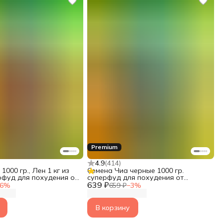
Premium
4.9
(
414
)
1000 гр., Лен 1 кг из
Семена Чиа черные 1000 гр.
рфуд для похудения от
суперфуд для похудения от
639 ₽
Narmak
6
%
659 ₽
−
3
%
В корзину