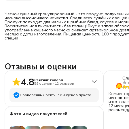
Чеснок сушеный гранулированный - это продукт, полученны
чеснока высочайшего качества. Среди всех сушёных овощей 
Продукт подходит для мясных и рыбных блюд, соусов и мари
Восхитительная пикантность без границ! Вкус и запах абсол
употребление сушеного чеснока снижает артериальное давле
месяца с даты изготовления. Пищевая ценность 100 г продукта
специи
Отзывы и оценки
Оль
4.8
Рейтинг товара
59
оценок
·
12
отзывов
4 а
Коммента
Проверенный рейтинг с Яндекс Маркета
чеснок. вкус острый, чесночный. дата
изготовле
12 месяце
5
звёзд
54
рекоменд
Фото и видео покупателей
4
звезды
2
3
звезды
2