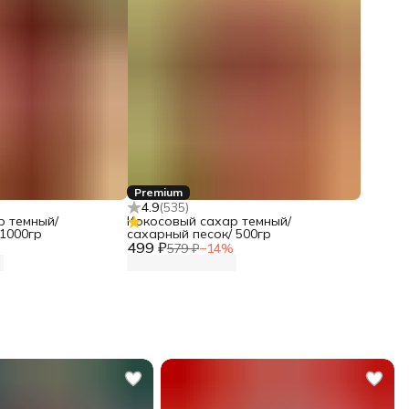
Premium
4.9
(
535
)
р темный/
Кокосовый сахар темный/
 1000гр
сахарный песок/ 500гр
499 ₽
579 ₽
−
14
%