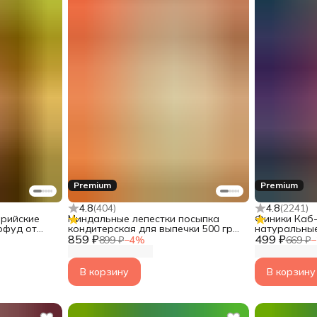
Premium
Premium
4.8
(
404
)
4.8
(
2241
)
рийские
Миндальные лепестки посыпка
Финики Каб-
рфуд от
кондитерская для выпечки 500 гр
натуральные
859 ₽
Narmak
499 ₽
сахара нату
899 ₽
−
4
%
669 ₽
−
альтернати
В корзину
В корзину