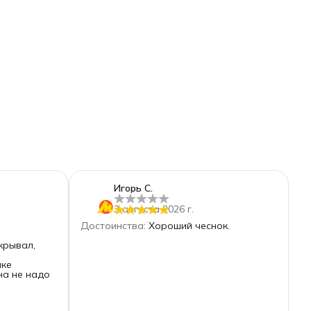
Игорь С.
3 августа 2026 г.
Достоинства
:
Хороший чеснок.
крывал,
нке
на не надо