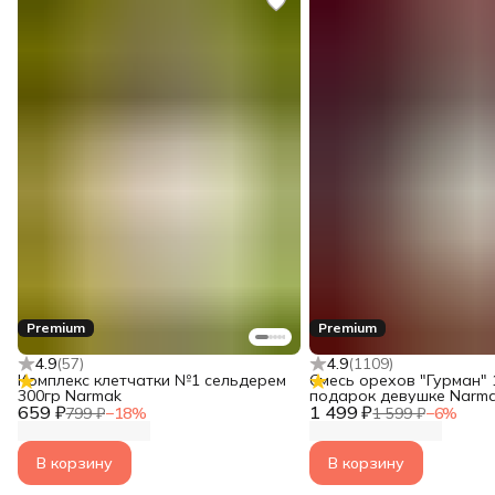
Premium
Premium
4.9
(
57
)
4.9
(
1109
)
Комплекс клетчатки №1 сельдерем
Смесь орехов "Гурман" 1
300гр Narmak
подарок девушке Narma
659 ₽
1 499 ₽
орехов подарочный: ми
799 ₽
−
18
%
1 599 ₽
−
6
%
кешью, грецкий, изюм, к
шоколад)
В корзину
В корзину