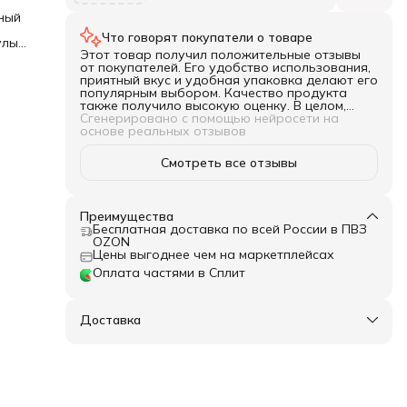
ный
Что говорят покупатели о товаре
улы
Этот товар получил положительные отзывы
дит
от покупателей. Его удобство использования,
приятный вкус и удобная упаковка делают его
сть
популярным выбором. Качество продукта
также получило высокую оценку. В целом,
жает
товар рекомендуется для использования в
Сгенерировано с помощью нейросети на
кулинарии.
основе реальных отзывов
сть
равы
Смотреть все отзывы
Преимущества
Бесплатная доставка по всей России в ПВЗ
OZON
Цены выгоднее чем на маркетплейсах
Оплата частями в Сплит
Доставка