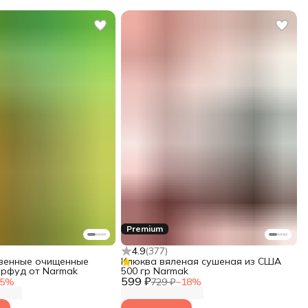
Premium
4.9
(
377
)
квенные очищенные
Клюква вяленая сушеная из США
перфуд от Narmak
500 гр Narmak
599 ₽
5
%
729 ₽
−
18
%