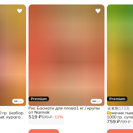
Premium
Premium
Рис Басмати для плова1 кг./ крупы
4.9
(
1733
)
от Narmak
 гр. (набор
Семечки ты
519 ₽
й: курага,
599 ₽
−
13
%
1000 гр, су
k
759 ₽
799 ₽
−