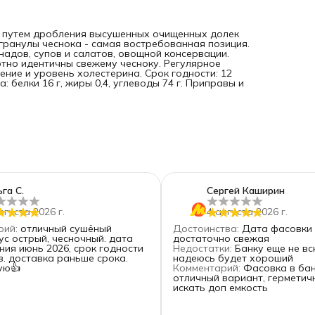
й путем дробления высушенных очищенных долек
гранулы чеснока - самая востребованная позиция.
надов, супов и салатов, овощной консервации.
ютно идентичны свежему чесноку. Регулярное
ние и уровень холестерина. Срок годности: 12
: белки 16 г, жиры 0,4, углеводы 74 г. Приправы и
га С.
Сергей Каширин
вгуста 2026 г.
4 августа 2026 г.
рий
:
отличный сушёный
Достоинства
:
Дата фасовки
достаточно свежая
ния июнь 2026, срок годности
Недостатки
:
Банку еще не вс
в. доставка раньше срока.
надеюсь будет хороший
ую👍
Комментарий
:
Фасовка в ба
отличный вариант, герметич
искать доп емкость