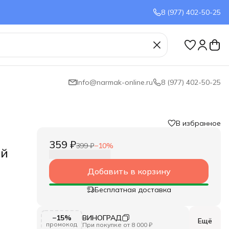
8 (977) 402-50-25
Info@narmak-online.ru
8 (977) 402-50-25
В избранное
359 ₽
399 ₽
−
10
%
ый
Добавить в корзину
Бесплатная доставка
−15%
ВИНОГРАД
Ещё
промокод
При покупке от 8 000 ₽