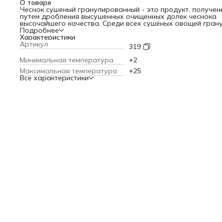
О товаре
Чеснок сушеный гранулированный - это продукт, получен
путем дробления высушенных очищенных долек чеснока
высочайшего качества. Среди всех сушёных овощей гран
чеснока - самая востребованная позиция. Продукт подхо
Подробнее
для мясных и рыбных блюд, соусов и маринадов, супов и
Характеристики
салатов, овощной консервации. Восхитительная пикантно
Артикул
319
без границ! Вкус и запах абсолютно идентичны свежему
чесноку. Регулярное употребление сушеного чеснока сни
Минимальная температура
+2
артериальное давление и уровень холестерина. Срок
Максимальная температура
+25
годности: 12 месяца с даты изготовления. Пищевая ценно
Все характеристики
100 г продукта: белки 16 г, жиры 0,4, углеводы 74 г. Прип
и специи