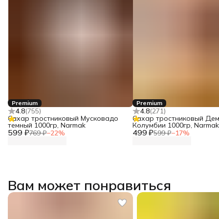
Premium
Premium
4.8
(
755
)
4.8
(
271
)
Сахар тростниковый Мусковадо
Сахар тростниковый Дем
темный 1000гр, Narmak
Колумбии 1000гр, Narmak
599 ₽
499 ₽
769 ₽
−
22
%
599 ₽
−
17
%
Вам может понравиться